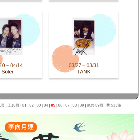
10 ~ 04/14
03/27 ~ 03/31
Soler
TANK
1頁
|
上10頁
|
81
|
82
|
83
|
84
|
85
|
86
|
87
|
88
|
89
| 總共 89頁 | 共 533筆