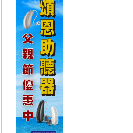
【HitFm正在進行】
(宜蘭)
翹班DJ-維多
【Next】
(宜蘭)午茶DJ-SoWhat
【HitFm正在進行】
(花東)
翹班DJ-GJ蔣卓嘉
【Next】
(花東)元氣音樂