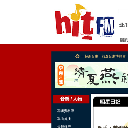
一起趣台東！前進台東博覽會
音樂 / 人物
專輯資料庫
單曲首播
最新發行