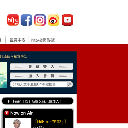
，不錯過任何精彩專訪！
Hit Fm的【IG】新鮮又好玩快加入！
Hit Fm【FB臉書粉絲團】等你加入！
最專業《DJ推薦》好音樂千萬別錯過！
【HitFm正在進行】
好康報報 最新優惠訊息都在這！