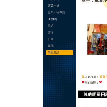
歌手：戴愛
西朵小姐
歷年人物專訪
DJ推薦
華語
西洋
日亞
其他
明星日記
♛
♛
♛
人氣指數：
❤
❤
愛的鼓勵：