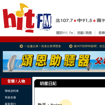
一起趣台東！前進台東博覽會
最HOT的即時新聞，你
音樂 / 人物
專輯資料庫
單曲首播
最新發行