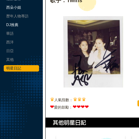
歌手：Twins
西朵小姐
歷年人物專訪
DJ推薦
華語
西洋
日亞
其他
明星日記
♛
♛
♛
♛
人氣指數：
❤
❤
❤
❤
❤
愛的鼓勵：