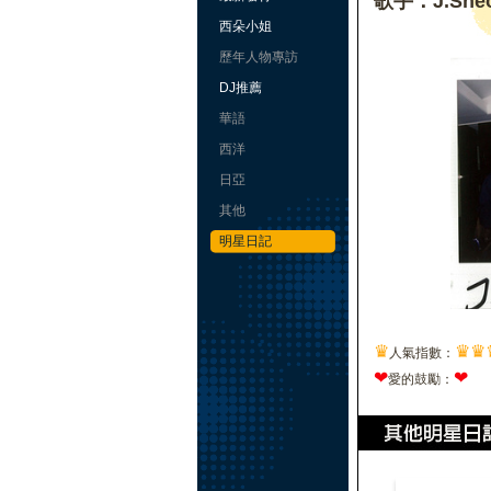
歌手：J.She
西朵小姐
歷年人物專訪
DJ推薦
華語
西洋
日亞
其他
明星日記
♛
♛
♛
人氣指數：
❤
❤
愛的鼓勵：