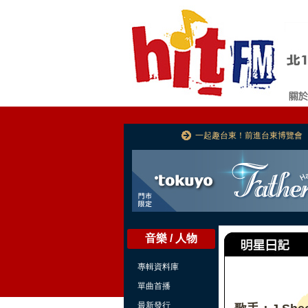
一起趣台東！前進台東博覽會
音樂 / 人物
專輯資料庫
單曲首播
最新發行