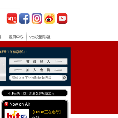
，不錯過任何精彩專訪！
Hit Fm的【IG】新鮮又好玩快加入！
Hit Fm【FB臉書粉絲團】等你加入！
最專業《DJ推薦》好音樂千萬別錯過！
【HitFm正在進行】
好康報報 最新優惠訊息都在這！