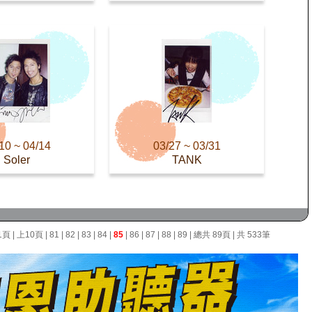
10 ~ 04/14
03/27 ~ 03/31
Soler
TANK
1頁
|
上10頁
|
81
|
82
|
83
|
84
|
85
|
86
|
87
|
88
|
89
| 總共 89頁 | 共 533筆