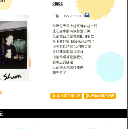
on
06/02
日期：05/29 ~ 06/02
最近每天早上起來都在趕出門
連在坐車的時候都蠻出神
又是電台又是電視配個唱歌
等下要幹嘛 我好像已經忘了
今天有個訪談 我們聊音樂
還好我唱歌唱得還好
但聊天還算是滿親切
耍嘴皮我練過
反正聊天就當打電動
我先走了
♛