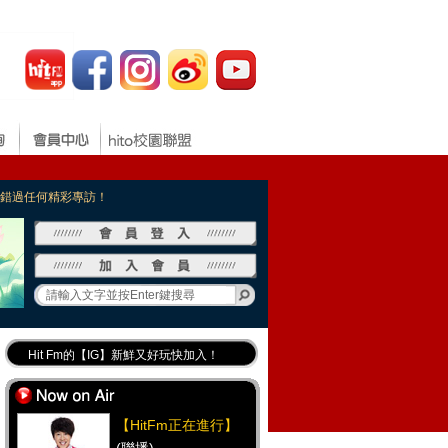
，不錯過任何精彩專訪！
Hit Fm的【IG】新鮮又好玩快加入！
Hit Fm【FB臉書粉絲團】等你加入！
最專業《DJ推薦》好音樂千萬別錯過！
【HitFm正在進行】
好康報報 最新優惠訊息都在這！