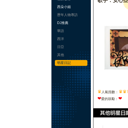
歌手：安心
西朵小姐
歷年人物專訪
DJ推薦
華語
西洋
日亞
其他
明星日記
♛
♛
♛
人氣指數：
❤
❤
愛的鼓勵：