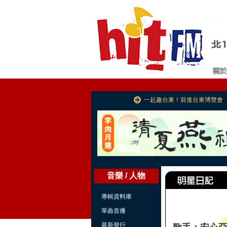
一起趣台東！前進台東博覽會
音樂 / 人物
專輯資料庫
單曲首播
最新發行