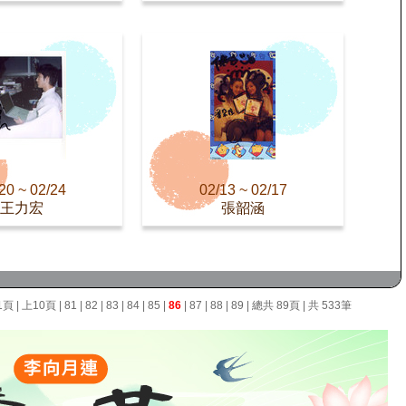
20 ~ 02/24
02/13 ~ 02/17
王力宏
張韶涵
1頁
|
上10頁
|
81
|
82
|
83
|
84
|
85
|
86
|
87
|
88
|
89
| 總共 89頁 | 共 533筆