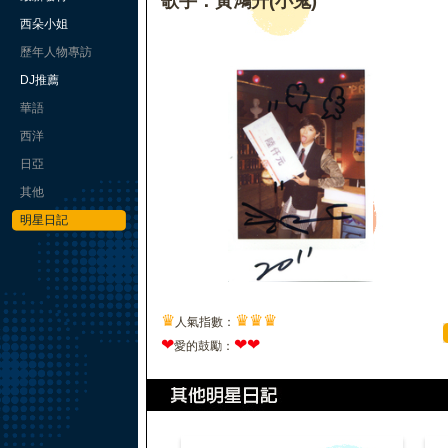
歌手：黃鴻升(小鬼)
西朵小姐
歷年人物專訪
DJ推薦
華語
西洋
日亞
其他
明星日記
♛
♛
♛
♛
人氣指數：
❤
❤
❤
愛的鼓勵：