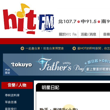
一起趣台東！前進台東博覽會
最HOT的即時新聞，你
音樂 / 人物
專輯資料庫
單曲首播
最新發行