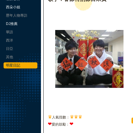
西朵小姐
歷年人物專訪
DJ推薦
華語
西洋
日亞
其他
明星日記
♛
♛
♛
♛
人氣指數：
❤
❤
愛的鼓勵：