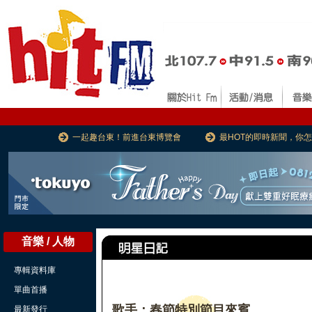
一起趣台東！前進台東博覽會
最HOT的即時新聞，你
音樂 / 人物
專輯資料庫
單曲首播
歌手：春節特別節目來賓
最新發行