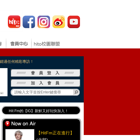
，不錯過任何精彩專訪！
Hit Fm的【IG】新鮮又好玩快加入！
Hit Fm【FB臉書粉絲團】等你加入！
最專業《DJ推薦》好音樂千萬別錯過！
【HitFm正在進行】
好康報報 最新優惠訊息都在這！