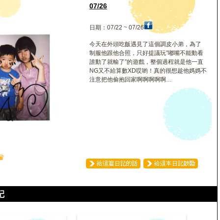
如
07/26
日期：07/22 ~ 07/26
今天在外頭吃飯遇見了這個調皮小弟，為了
制服他跟他合照，只好提議玩”嘟嘴不能動看
誰動了就輸了”的遊戲，整個過程就是他一直
NG又不給算數XD哎喲！真的很想趁他媽媽不
注意把他偷抱回家啊啊啊啊啊…
♛