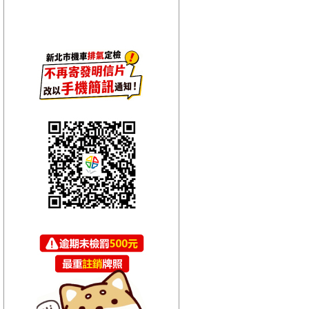
【HitFm正在進行】
(宜蘭)
翹班DJ-維多
【Next】
(宜蘭)午茶DJ-SoWhat
【HitFm正在進行】
(花東)
翹班DJ-GJ蔣卓嘉
【Next】
(花東)元氣音樂