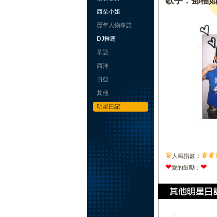
歌手：鄧福
西朵小姐
歷年人物專訪
DJ推薦
華語
西洋
日亞
其他
明星日記
♛
♛
♛
人氣指數：
❤
❤
愛的鼓勵：