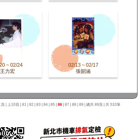
20 ~ 02/24
02/13 ~ 02/17
王力宏
張韶涵
1頁
|
上10頁
|
81
|
82
|
83
|
84
|
85
|
86
|
87
|
88
|
89
| 總共 89頁 | 共 533筆