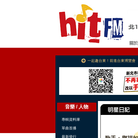
一起趣台東！前進台東博覽會
音樂 / 人物
專輯資料庫
單曲首播
最新發行