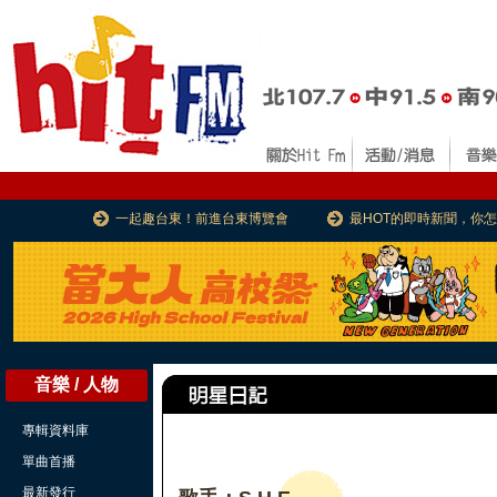
一起趣台東！前進台東博覽會
最HOT的即時新聞，你
音樂 / 人物
專輯資料庫
單曲首播
最新發行