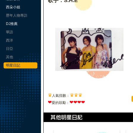
歌手：S.H.E
西朵小姐
歷年人物專訪
DJ推薦
華語
西洋
日亞
其他
明星日記
♛
♛
♛
♛
人氣指數：
❤
❤
❤
❤
❤
愛的鼓勵：