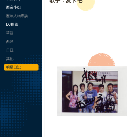
歌手：夏卡毛
西朵小姐
歷年人物專訪
DJ推薦
華語
西洋
日亞
其他
明星日記