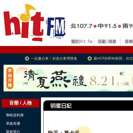
一起趣台東！前進台東博覽會
最HOT的即時新聞，你
音樂 / 人物
專輯資料庫
單曲首播
最新發行