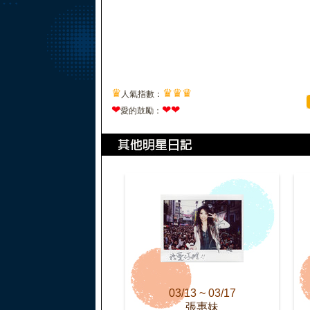
♛
♛
♛
♛
人氣指數：
❤
❤
❤
愛的鼓勵：
03/13 ~ 03/17
張惠妹