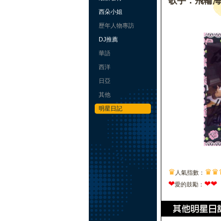
歌手：飛輪
西朵小姐
歷年人物專訪
DJ推薦
華語
西洋
日亞
其他
明星日記
♛
♛
♛
人氣指數：
❤
❤
❤
愛的鼓勵：