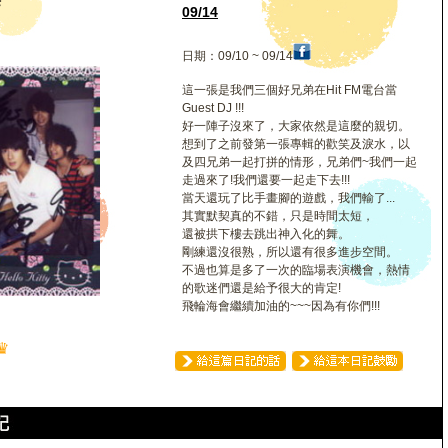
海
09/14
日期：09/10 ~ 09/14
這一張是我們三個好兄弟在Hit FM電台當
Guest DJ !!!
好一陣子沒來了，大家依然是這麼的親切。
想到了之前發第一張專輯的歡笑及淚水，以
及四兄弟一起打拼的情形，兄弟們~我們一起
走過來了!我們還要一起走下去!!!
當天還玩了比手畫腳的遊戲，我們輸了...
其實默契真的不錯，只是時間太短，
還被拱下樓去跳出神入化的舞。
剛練還沒很熟，所以還有很多進步空間。
不過也算是多了一次的臨場表演機會，熱情
的歌迷們還是給予很大的肯定!
飛輪海會繼續加油的~~~因為有你們!!!
♛