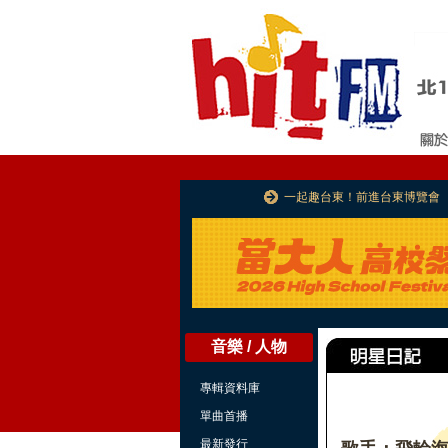
一起趣台東！前進台東博覽會
音樂 / 人物
專輯資料庫
單曲首播
最新發行