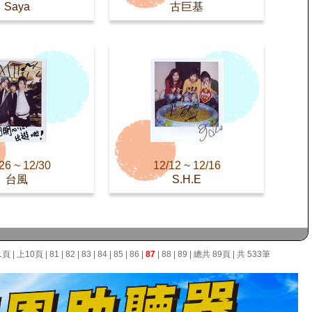
Saya
古巨基
26 ~ 12/30
12/12 ~ 12/16
台風
S.H.E
1頁
|
上10頁
|
81
|
82
|
83
|
84
|
85
|
86
|
87
|
88
|
89
| 總共 89頁 | 共 533筆