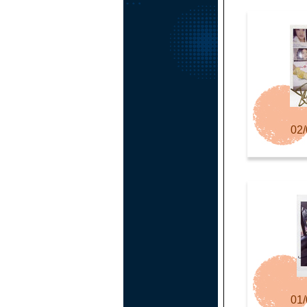
02/
01/