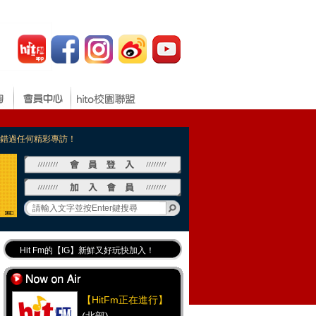
，不錯過任何精彩專訪！
Hit Fm的【IG】新鮮又好玩快加入！
Hit Fm【FB臉書粉絲團】等你加入！
最專業《DJ推薦》好音樂千萬別錯過！
【HitFm正在進行】
好康報報 最新優惠訊息都在這！