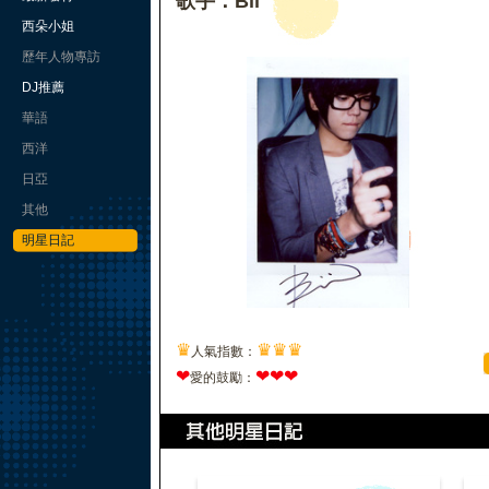
歌手：Bii
西朵小姐
歷年人物專訪
DJ推薦
華語
西洋
日亞
其他
明星日記
♛
♛
♛
♛
人氣指數：
❤
❤
❤
❤
愛的鼓勵：