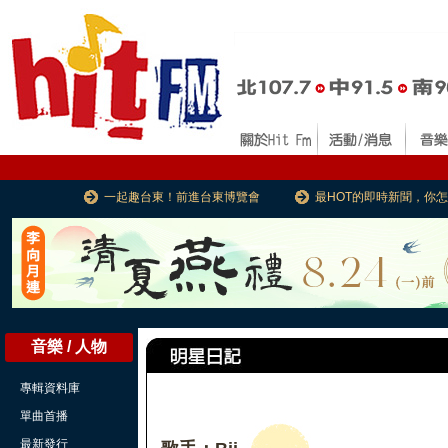
一起趣台東！前進台東博覽會
最HOT的即時新聞，你
音樂 / 人物
專輯資料庫
單曲首播
最新發行