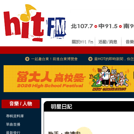
一起趣台東！前進台東博覽會
最HOT的即時新聞，你
音樂 / 人物
專輯資料庫
單曲首播
最新發行