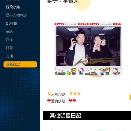
歌手：韋禮安
西朵小姐
歷年人物專訪
DJ推薦
華語
西洋
日亞
其他
明星日記
♛
♛
♛
♛
人氣指數：
❤
❤
❤
愛的鼓勵：