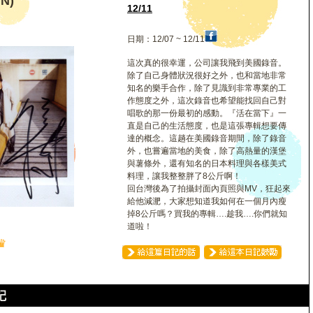
N)
12/11
日期：12/07 ~ 12/11
這次真的很幸運，公司讓我飛到美國錄音。
除了自己身體狀況很好之外，也和當地非常
知名的樂手合作，除了見識到非常專業的工
作態度之外，這次錄音也希望能找回自己對
唱歌的那一份最初的感動。『活在當下』一
直是自己的生活態度，也是這張專輯想要傳
達的概念。這趟在美國錄音期間，除了錄音
外，也嘗遍當地的美食，除了高熱量的漢堡
與薯條外，還有知名的日本料理與各樣美式
料理，讓我整整胖了8公斤啊！
回台灣後為了拍攝封面內頁照與MV，狂起來
給他減淝，大家想知道我如何在一個月內瘦
掉8公斤嗎？買我的專輯….趁我….你們就知
道啦！
♛