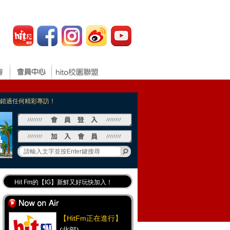
，不錯過任何精彩專訪！
Hit Fm的【IG】新鮮又好玩快加入！
Hit Fm【FB臉書粉絲團】等你加入！
最專業《DJ推薦》好音樂千萬別錯過！
【HitFm正在進行】
好康報報 最新優惠訊息都在這！