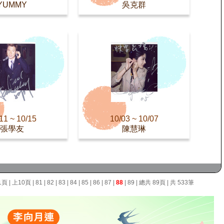
YUMMY
吳克群
11 ~ 10/15
10/03 ~ 10/07
張學友
陳慧琳
1頁
|
上10頁
|
81
|
82
|
83
|
84
|
85
|
86
|
87
|
88
|
89
| 總共 89頁 | 共 533筆