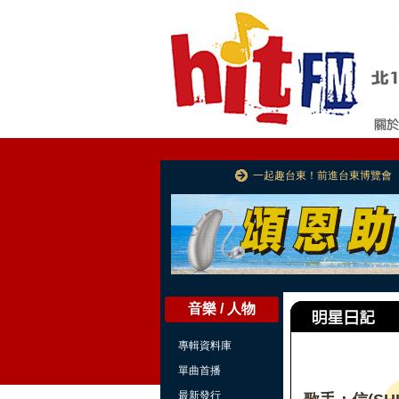
一起趣台東！前進台東博覽會
音樂 / 人物
專輯資料庫
單曲首播
最新發行