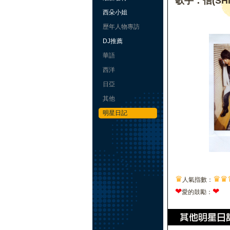
歌手：信(SHI
西朵小姐
歷年人物專訪
DJ推薦
華語
西洋
日亞
其他
明星日記
♛
♛
♛
人氣指數：
❤
❤
愛的鼓勵：