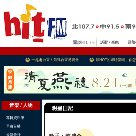
一起趣台東！前進台東博覽會
最HOT的即時新聞，你
音樂 / 人物
專輯資料庫
單曲首播
最新發行