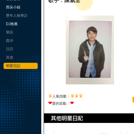
歌手：陳威全
西朵小姐
歷年人物專訪
DJ推薦
華語
西洋
日亞
其他
明星日記
♛
♛
♛
♛
人氣指數：
❤
❤
愛的鼓勵：