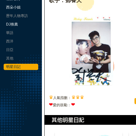
歌手：鄧養天
西朵小姐
歷年人物專訪
DJ推薦
華語
西洋
日亞
其他
明星日記
♛
♛
♛
♛
人氣指數：
❤
❤
愛的鼓勵：