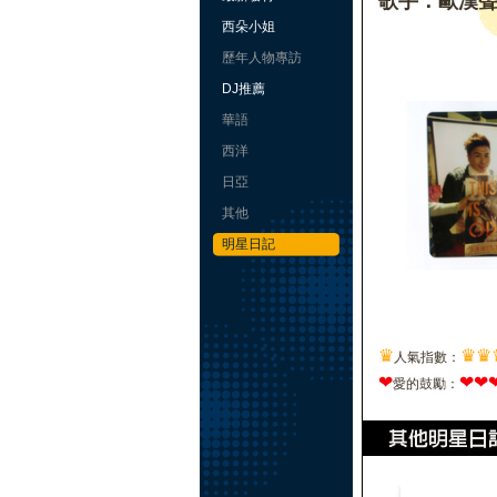
歌手：歐漢
西朵小姐
歷年人物專訪
DJ推薦
華語
西洋
日亞
其他
明星日記
♛
♛
♛
人氣指數：
❤
❤
❤
愛的鼓勵：