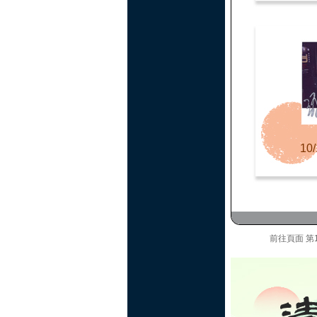
10/
前往頁面
第