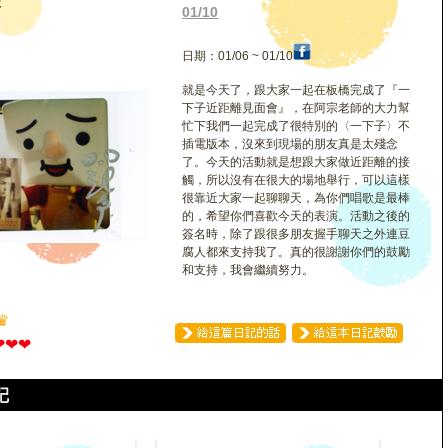
聲
01/10
日期：01/06 ~ 01/10
就是今天了，跟大家一起在板橋完成了『一
下子近距離見面會』，在阿宗老師的大力幫
忙下我們一起完成了很特別的〈一下子〉不
插電版本，沒來到現場的朋友真是太殘念
了。今天的活動就是想跟大家做近距離的接
觸，所以沒有在很大的場地舉行，可以這樣
很靠近大家一起聊聊天，為你們唱歌是最棒
的，希望你們喜歡今天的表演。活動之後的
簽名時，除了跟很多朋友握手聊天之外連豆
腐人都來支持我了。真的很謝謝你們的鼓勵
和支持，我會繼續努力。
♛
❤
❤
❤