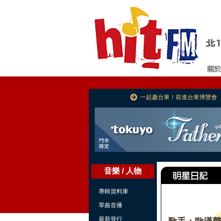
一起趣台東！前進台東博覽會
音樂 / 人物
專輯資料庫
單曲首播
最新發行