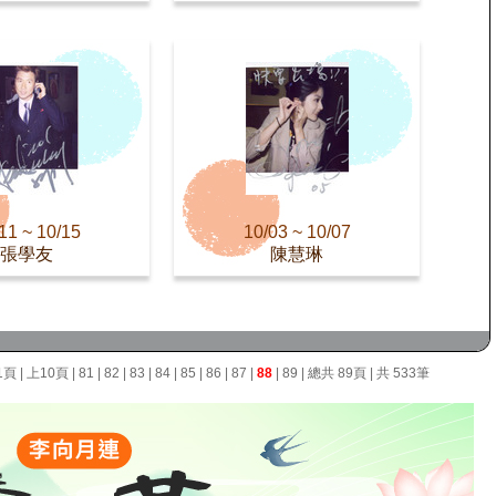
11 ~ 10/15
10/03 ~ 10/07
張學友
陳慧琳
1頁
|
上10頁
|
81
|
82
|
83
|
84
|
85
|
86
|
87
|
88
|
89
| 總共 89頁 | 共 533筆