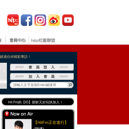
，不錯過任何精彩專訪！
Hit Fm的【IG】新鮮又好玩快加入！
Hit Fm【FB臉書粉絲團】等你加入！
最專業《DJ推薦》好音樂千萬別錯過！
【HitFm正在進行】
好康報報 最新優惠訊息都在這！