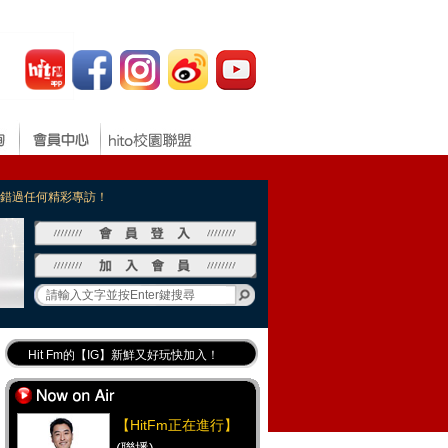
，不錯過任何精彩專訪！
Hit Fm的【IG】新鮮又好玩快加入！
Hit Fm【FB臉書粉絲團】等你加入！
最專業《DJ推薦》好音樂千萬別錯過！
【HitFm正在進行】
好康報報 最新優惠訊息都在這！