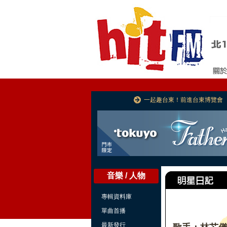
一起趣台東！前進台東博覽會
音樂 / 人物
專輯資料庫
單曲首播
最新發行