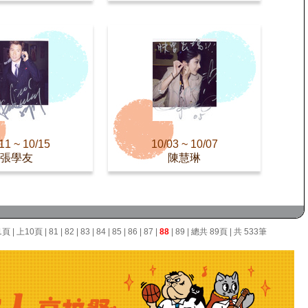
11 ~ 10/15
10/03 ~ 10/07
張學友
陳慧琳
1頁
|
上10頁
|
81
|
82
|
83
|
84
|
85
|
86
|
87
|
88
|
89
| 總共 89頁 | 共 533筆