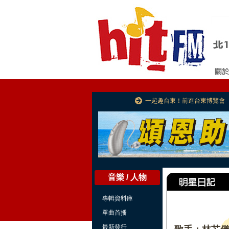
一起趣台東！前進台東博覽會
音樂 / 人物
專輯資料庫
單曲首播
最新發行