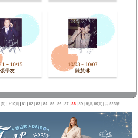
11 ~ 10/15
10/03 ~ 10/07
張學友
陳慧琳
1頁
|
上10頁
|
81
|
82
|
83
|
84
|
85
|
86
|
87
|
88
|
89
| 總共 89頁 | 共 533筆