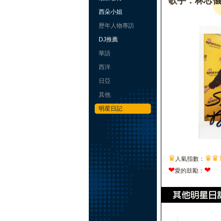
歌手：林芯
西朵小姐
歷年人物專訪
DJ推薦
華語
西洋
日亞
其他
明星日記
♛
♛
♛
人氣指數：
❤
❤
愛的鼓勵：