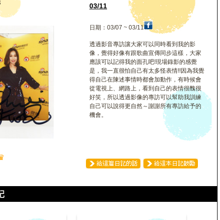
儀
03/11
日期：03/07 ~ 03/11
透過影音專訪讓大家可以同時看到我的影
像，覺得好像有跟歌曲宣傳同步這樣，大家
應該可以記得我的面孔吧!現場錄影的感覺
是，我一直很怕自己有太多怪表情!!因為我覺
得自己在陳述事情時都會加動作，有時候會
從電視上、網路上，看到自己的表情很醜很
好笑，所以透過影像的專訪可以幫助我訓練
自己可以說得更自然～謝謝所有專訪給予的
機會。
♛