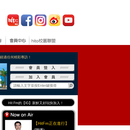
，不錯過任何精彩專訪！
Hit Fm的【IG】新鮮又好玩快加入！
Hit Fm【FB臉書粉絲團】等你加入！
最專業《DJ推薦》好音樂千萬別錯過！
【HitFm正在進行】
好康報報 最新優惠訊息都在這！