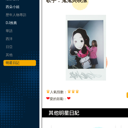
歌手：鬼鬼吳映潔
西朵小姐
歷年人物專訪
DJ推薦
華語
西洋
日亞
其他
明星日記
♛
♛
♛
♛
人氣指數：
❤
❤
愛的鼓勵：