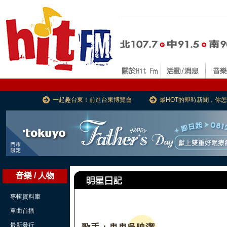
一起趣台東！前進台東博覽會
最HOT的即時新聞，你
音樂 / 人物
專輯資料庫
單曲首播
最新發行