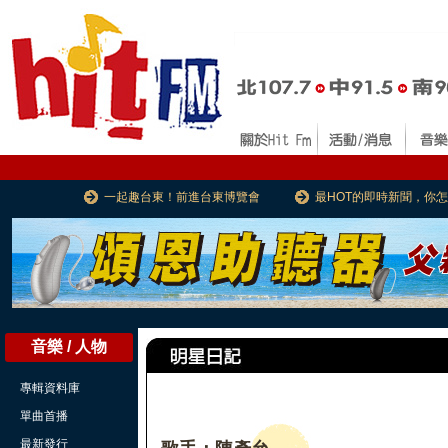
一起趣台東！前進台東博覽會
最HOT的即時新聞，你
音樂 / 人物
專輯資料庫
單曲首播
最新發行