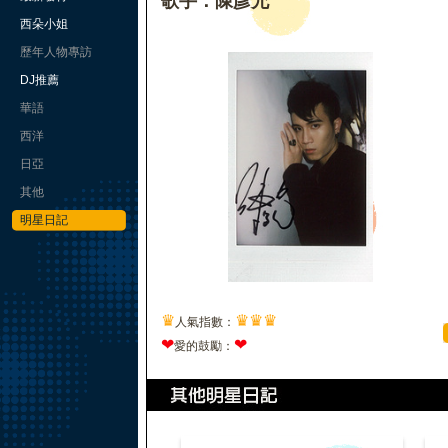
歌手：陳彥允
西朵小姐
歷年人物專訪
DJ推薦
華語
西洋
日亞
其他
明星日記
♛
♛
♛
♛
人氣指數：
❤
❤
愛的鼓勵：