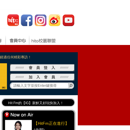
，不錯過任何精彩專訪！
Hit Fm的【IG】新鮮又好玩快加入！
Hit Fm【FB臉書粉絲團】等你加入！
最專業《DJ推薦》好音樂千萬別錯過！
【HitFm正在進行】
好康報報 最新優惠訊息都在這！