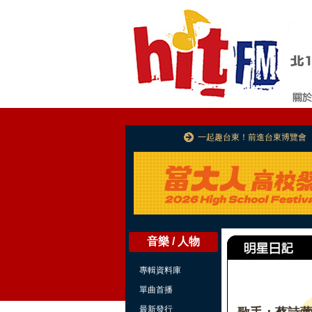
一起趣台東！前進台東博覽會
音樂 / 人物
專輯資料庫
單曲首播
最新發行