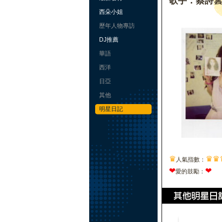
歌手：蔡詩
西朵小姐
歷年人物專訪
DJ推薦
華語
西洋
日亞
其他
明星日記
♛
♛
♛
人氣指數：
❤
❤
愛的鼓勵：