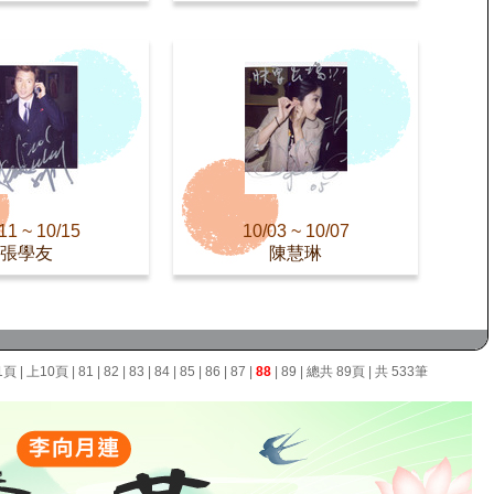
11 ~ 10/15
10/03 ~ 10/07
張學友
陳慧琳
1頁
|
上10頁
|
81
|
82
|
83
|
84
|
85
|
86
|
87
|
88
|
89
| 總共 89頁 | 共 533筆