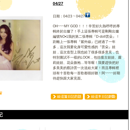
蕓
04/27
日期：04/23 ~ 04/27
OH~~~MY GOD！！！辛苦好久熱呼呼的專
輯終於出爐了！手上這張專輯可是剛剛出爐
編號NO•1我的第二張專輯『D-doll蕓朵』！
距離上一張專輯『紫外線』已經過了一年
多，這次我要化身可愛性感的『蕓朵』娃
娃，這次造型上我也給了很多很多意見，也
特別嘗試不一樣的LOOK，包括復古娃娃、蘿
莉娃娃、花朵旗袍…等等喔！我要趕快把好
多美美的蔡詩蕓一次送給大家！而且專輯裡
頭有十首歌每一首歌都很好聽！阿~~~~好期
待趕快跟大家見面。
♛