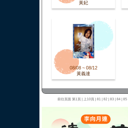
黃妃
08/08 ~ 08/12
黃義達
前往頁面
第1頁
|
上10頁
|
81
|
82
|
83
|
84
|
85