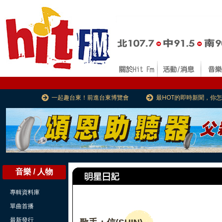
一起趣台東！前進台東博覽會
最HOT的即時新聞，你
音樂 / 人物
專輯資料庫
單曲首播
最新發行