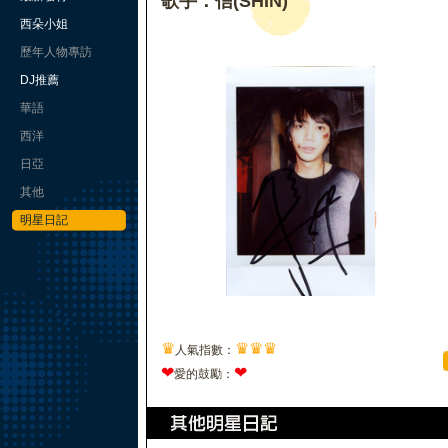
歌手：信(SHIN)
西朵小姐
歷年人物專訪
DJ推薦
華語
西洋
日亞
其他
明星日記
♛
♛
♛
♛
人氣指數：
❤
❤
愛的鼓勵：