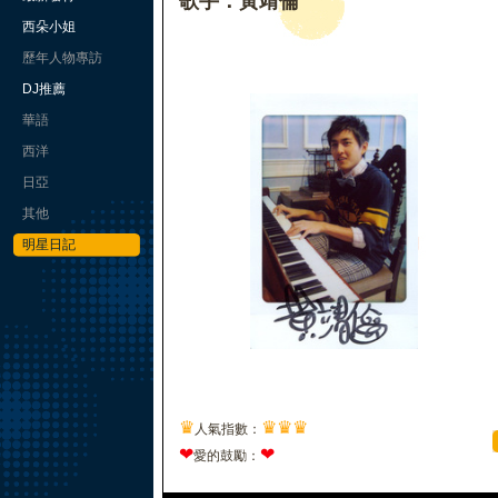
歌手：黃靖倫
西朵小姐
歷年人物專訪
DJ推薦
華語
西洋
日亞
其他
明星日記
♛
♛
♛
♛
人氣指數：
❤
❤
愛的鼓勵：