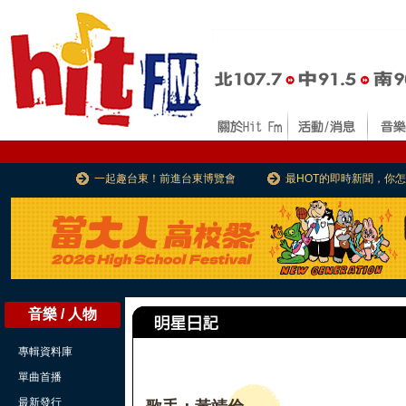
一起趣台東！前進台東博覽會
最HOT的即時新聞，你
音樂 / 人物
專輯資料庫
單曲首播
最新發行