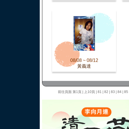
08/08 ~ 08/12
黃義達
前往頁面
第1頁
|
上10頁
|
81
|
82
|
83
|
84
|
85