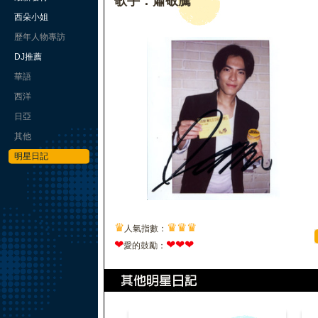
歌手：蕭敬騰
西朵小姐
歷年人物專訪
DJ推薦
華語
西洋
日亞
其他
明星日記
♛
♛
♛
♛
人氣指數：
❤
❤
❤
❤
愛的鼓勵：