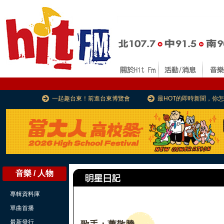
一起趣台東！前進台東博覽會
最HOT的即時新聞，你
音樂 / 人物
專輯資料庫
單曲首播
最新發行