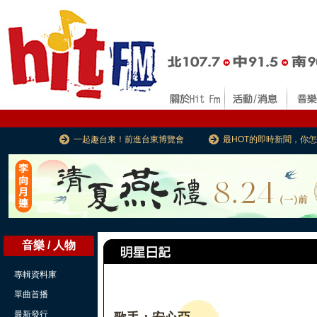
一起趣台東！前進台東博覽會
最HOT的即時新聞，你
音樂 / 人物
專輯資料庫
單曲首播
最新發行