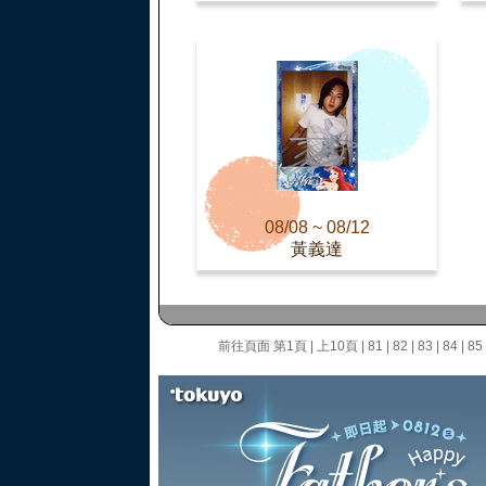
08/08 ~ 08/12
黃義達
前往頁面
第1頁
|
上10頁
|
81
|
82
|
83
|
84
|
85