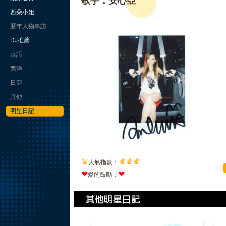
歌手：安心亞
西朵小姐
歷年人物專訪
DJ推薦
華語
西洋
日亞
其他
明星日記
♛
♛
♛
♛
人氣指數：
❤
❤
愛的鼓勵：