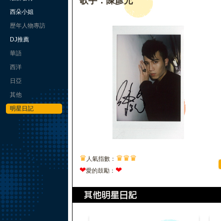
歌手：陳彥允
西朵小姐
歷年人物專訪
DJ推薦
華語
西洋
日亞
其他
明星日記
♛
♛
♛
♛
人氣指數：
❤
❤
愛的鼓勵：