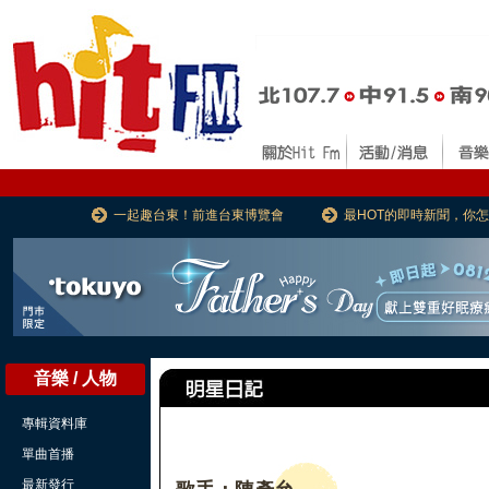
一起趣台東！前進台東博覽會
最HOT的即時新聞，你
音樂 / 人物
專輯資料庫
單曲首播
最新發行