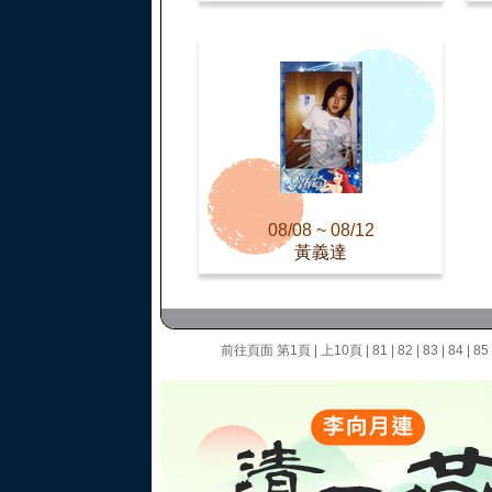
08/08 ~ 08/12
黃義達
前往頁面
第1頁
|
上10頁
|
81
|
82
|
83
|
84
|
85