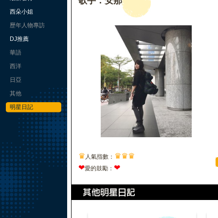
歌手：安那
西朵小姐
歷年人物專訪
DJ推薦
華語
西洋
日亞
其他
明星日記
♛
♛
♛
♛
人氣指數：
❤
❤
愛的鼓勵：