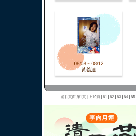
08/08 ~ 08/12
黃義達
前往頁面
第1頁
|
上10頁
|
81
|
82
|
83
|
84
|
85