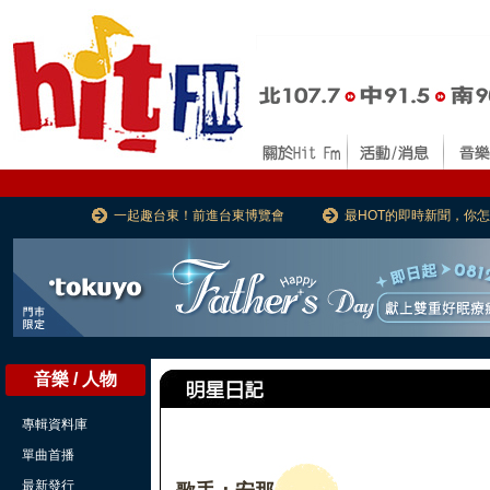
一起趣台東！前進台東博覽會
最HOT的即時新聞，你
音樂 / 人物
專輯資料庫
單曲首播
最新發行