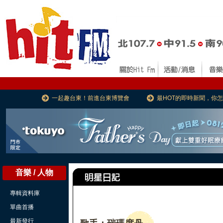
一起趣台東！前進台東博覽會
最HOT的即時新聞，你
音樂 / 人物
專輯資料庫
單曲首播
最新發行