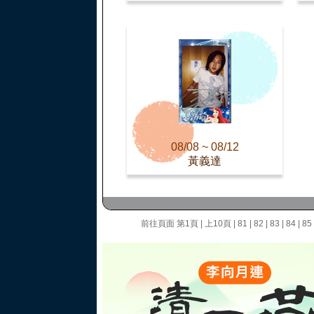
08/08 ~ 08/12
黃義達
前往頁面
第1頁
|
上10頁
|
81
|
82
|
83
|
84
|
85