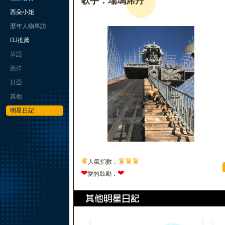
歌手：瑞瑪席丹
西朵小姐
歷年人物專訪
DJ推薦
華語
西洋
日亞
其他
明星日記
♛
♛
♛
♛
人氣指數：
❤
❤
愛的鼓勵：