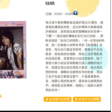
琪
01/05
日期：01/01 ~ 01/05
每次發片都有機會做這樣的電台DJ通告，都
會藉此播朋友的歌，這次的專輯大家聽過風
評都很好，當然我也會把握機會好好宣傳一
下囉~~~藉這個好機會好好打自己的歌…..專
輯名稱是『給自己的情歌』！哈∼在當dj的時
候，我一定都會介紹學友哥的【如果愛】這
首歌，每次自己聽這首歌時，都會忍不住流
眼淚，因為真的好感動，再加上這部電影真
的也很好看，其實我在介紹這首歌時，除了
會跟大家介紹這首很動聽又讓人感動的地方
外，我還在電台節目裡跟大家說，每次我失
戀的時候，都剛好在聽學友哥的歌曲，我自
己也不知道怎麼會這麼巧，不過最重要的
是，很開心我的歌迷們，還有各位媒體朋友
們，都喜歡這張專輯，很開心！謝謝大家對
我的支持！
♛