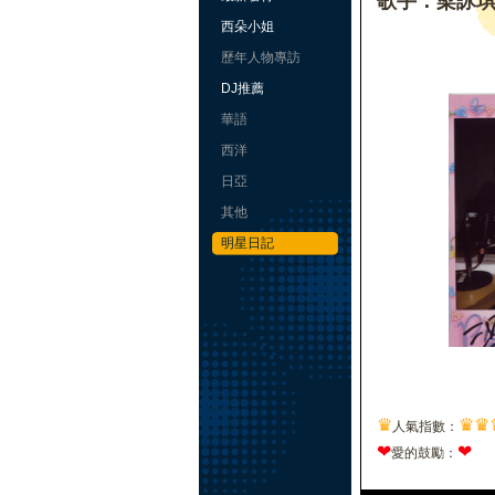
歌手：梁詠
西朵小姐
歷年人物專訪
DJ推薦
華語
西洋
日亞
其他
明星日記
♛
♛
♛
人氣指數：
❤
❤
愛的鼓勵：