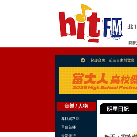
一起趣台東！前進台東博覽會
音樂 / 人物
專輯資料庫
單曲首播
最新發行