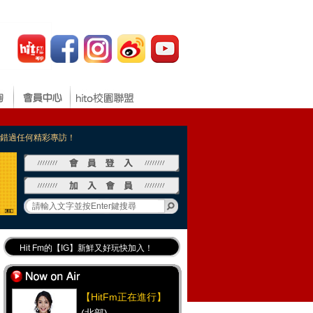
，不錯過任何精彩專訪！
Hit Fm的【IG】新鮮又好玩快加入！
Hit Fm【FB臉書粉絲團】等你加入！
最專業《DJ推薦》好音樂千萬別錯過！
【HitFm正在進行】
好康報報 最新優惠訊息都在這！