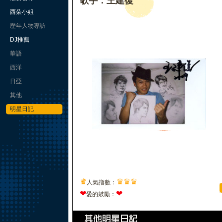
歌手：王建復
西朵小姐
歷年人物專訪
DJ推薦
華語
西洋
日亞
其他
明星日記
♛
♛
♛
♛
人氣指數：
❤
❤
愛的鼓勵：