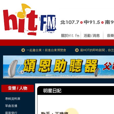
一起趣台東！前進台東博覽會
最HOT的即時新聞，你
音樂 / 人物
專輯資料庫
單曲首播
最新發行