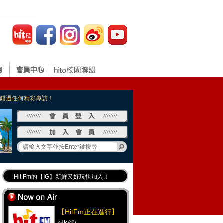
，不錯過任何精彩專訪！
Hit Fm的【IG】新鮮又好玩快加入！
Hit Fm【FB臉書粉絲團】等你加入！
最專業《DJ推薦》好音樂千萬別錯過！
【HitFm正在進行】
好康報報 最新優惠訊息都在這！