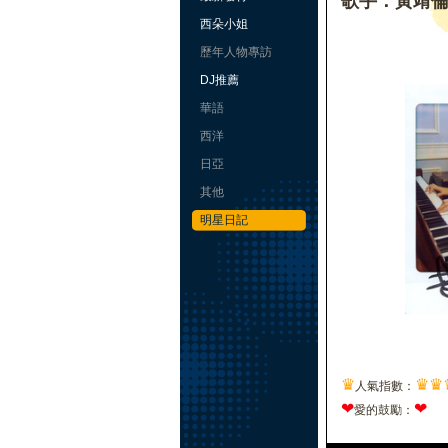
歌手：黃靖
西朵小姐
歷年人物專訪
DJ推薦
華語
西洋
日亞
其他
明星日記
♛
♛
♛
人氣指數：
❤
❤
愛的鼓勵：