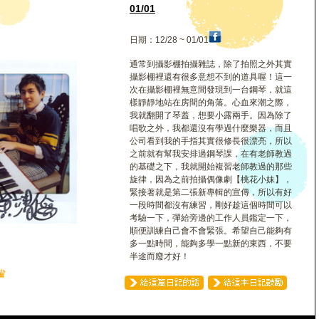
倫
01/01
日期：12/28 ~ 01/01
通常到攝影棚拍攝雜誌，除了拍照之外其實
攝影棚裡還有很多意想不到的道具喔！這一
次在攝影棚裡無意間發現到一台鋼琴，就這
樣靜靜地站在房間的角落。心血來潮之際，
我就翻開了琴蓋，想要小露兩手。因為除了
唱歌之外，我都還沒有學過什麼樂器，而且
公司看到我的手指其實很修長很漂亮，所以
之前就有幫我安排過鋼琴課，在有老師教過
的基礎之下，我就開始複習老師教過的那些
旋律，因為之前拍攝偶像劇【桃花小妹】，
緊接著就是第二張新專輯的宣傳，所以有好
一段時間都沒有練習，剛好趁這個時間可以
考驗一下，彈給旁邊的工作人員鑑定一下，
順便訓練自己會不會緊張。希望自己能夠有
多一點時間，能夠多學一點新的東西，不要
半途而廢才好！
♛