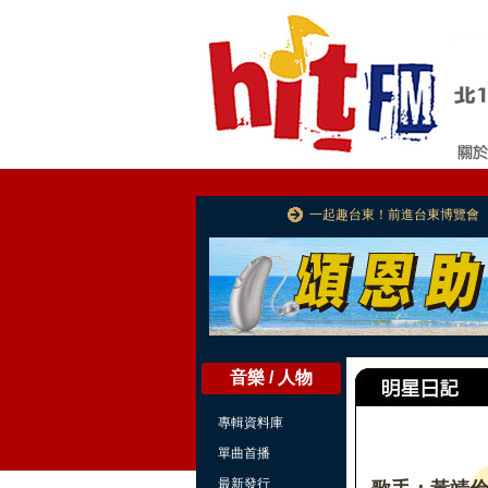
一起趣台東！前進台東博覽會
音樂 / 人物
專輯資料庫
單曲首播
最新發行