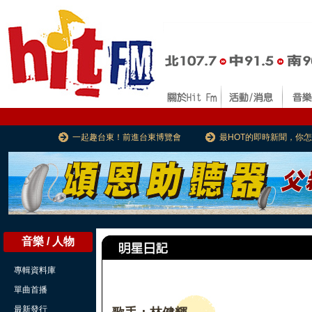
一起趣台東！前進台東博覽會
最HOT的即時新聞，你
音樂 / 人物
專輯資料庫
單曲首播
最新發行