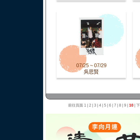
07/25 ~ 07/29
吳思賢
前往頁面
1
|
2
|
3
|
4
|
5
|
6
|
7
|
8
|
9
|
10
|
下