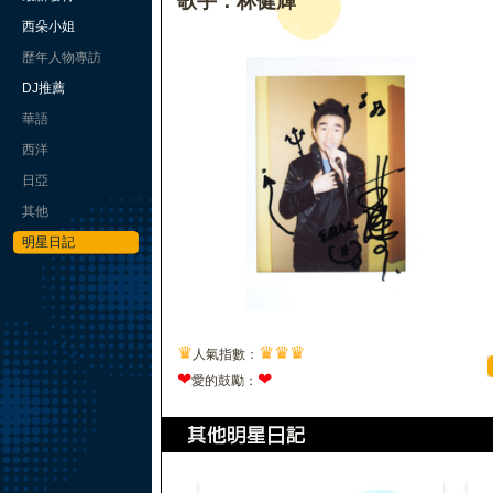
歌手：林健輝
西朵小姐
歷年人物專訪
DJ推薦
華語
西洋
日亞
其他
明星日記
♛
♛
♛
♛
人氣指數：
❤
❤
愛的鼓勵：