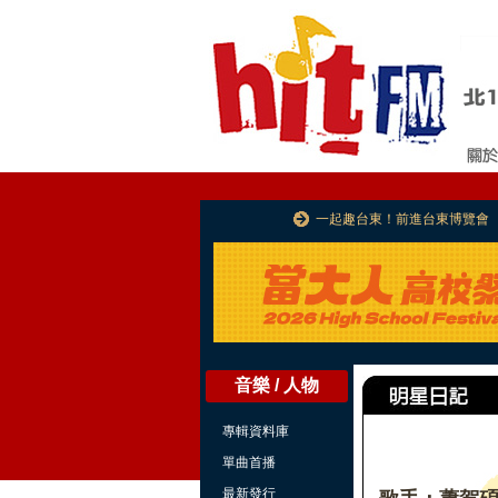
一起趣台東！前進台東博覽會
音樂 / 人物
專輯資料庫
單曲首播
最新發行