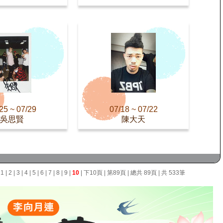
25 ~ 07/29
07/18 ~ 07/22
吳思賢
陳大天
面
1
|
2
|
3
|
4
|
5
|
6
|
7
|
8
|
9
|
10
|
下10頁
|
第89頁
| 總共 89頁 | 共 533筆