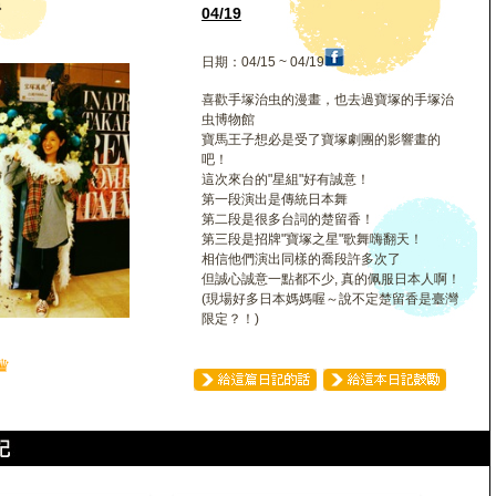
碩
04/19
日期：04/15 ~ 04/19
喜歡手塚治虫的漫畫，也去過寶塚的手塚治
虫博物館
寶馬王子想必是受了寶塚劇團的影響畫的
吧！
這次來台的"星組"好有誠意！
第一段演出是傳統日本舞
第二段是很多台詞的楚留香！
第三段是招牌"寶塚之星"歌舞嗨翻天！
相信他們演出同樣的喬段許多次了
但誠心誠意一點都不少, 真的佩服日本人啊！
(現場好多日本媽媽喔～說不定楚留香是臺灣
限定？！)
♛