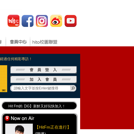
，不錯過任何精彩專訪！
Hit Fm的【IG】新鮮又好玩快加入！
Hit Fm【FB臉書粉絲團】等你加入！
最專業《DJ推薦》好音樂千萬別錯過！
【HitFm正在進行】
好康報報 最新優惠訊息都在這！