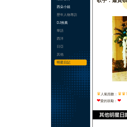
歌手：蕭賀
西朵小姐
歷年人物專訪
DJ推薦
華語
西洋
日亞
其他
明星日記
♛
♛
♛
人氣指數：
❤
❤
愛的鼓勵：