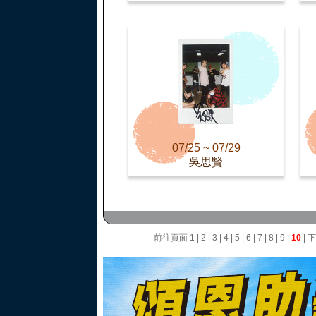
07/25 ~ 07/29
吳思賢
前往頁面
1
|
2
|
3
|
4
|
5
|
6
|
7
|
8
|
9
|
10
|
下