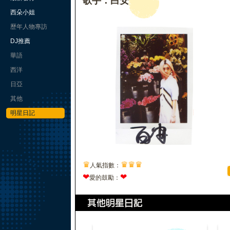
歌手：白安
西朵小姐
歷年人物專訪
DJ推薦
華語
西洋
日亞
其他
明星日記
♛
♛
♛
♛
人氣指數：
❤
❤
愛的鼓勵：