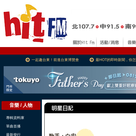
一起趣台東！前進台東博覽會
最HOT的即時新聞，你
音樂 / 人物
專輯資料庫
單曲首播
最新發行