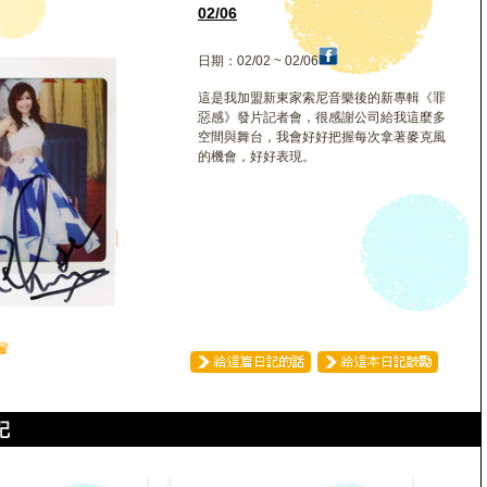
02/06
日期：02/02 ~ 02/06
這是我加盟新東家索尼音樂後的新專輯《罪
惡感》發片記者會，很感謝公司給我這麼多
空間與舞台，我會好好把握每次拿著麥克風
的機會，好好表現。
♛