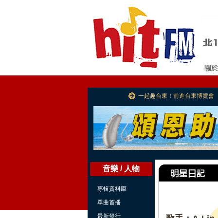
一起趣台東！前進台東博覽會
音樂 / 人物
專輯資料庫
單曲首播
最新發行