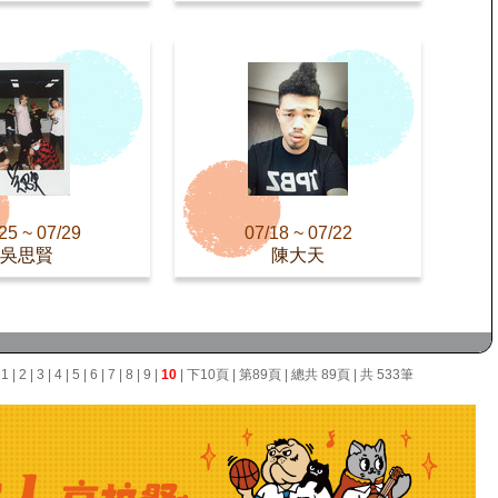
25 ~ 07/29
07/18 ~ 07/22
吳思賢
陳大天
面
1
|
2
|
3
|
4
|
5
|
6
|
7
|
8
|
9
|
10
|
下10頁
|
第89頁
| 總共 89頁 | 共 533筆