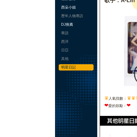
歌手：A-Lin
西朵小姐
歷年人物專訪
DJ推薦
華語
西洋
日亞
其他
明星日記
♛
♛
♛
人氣指數：
❤
❤
愛的鼓勵：