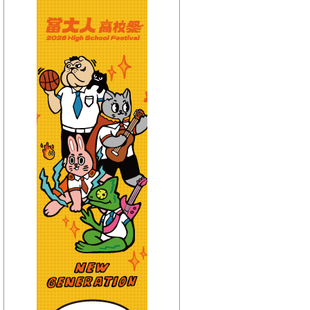
【HitFm正在進行】
(宜蘭)
流行最前線
【Next】
(宜蘭)只想聽音樂
【HitFm正在進行】
(花東)
流行最精選
【Next】
(花東)只想聽音樂