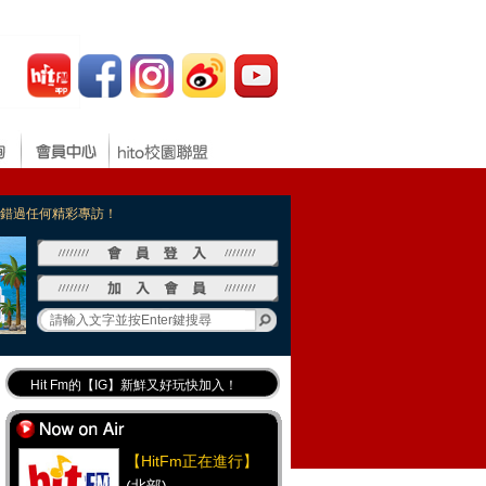
，不錯過任何精彩專訪！
Hit Fm的【IG】新鮮又好玩快加入！
Hit Fm【FB臉書粉絲團】等你加入！
最專業《DJ推薦》好音樂千萬別錯過！
【HitFm正在進行】
好康報報 最新優惠訊息都在這！