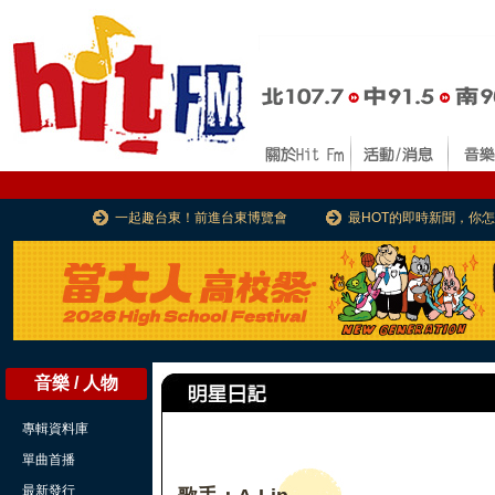
一起趣台東！前進台東博覽會
最HOT的即時新聞，你
音樂 / 人物
專輯資料庫
單曲首播
最新發行