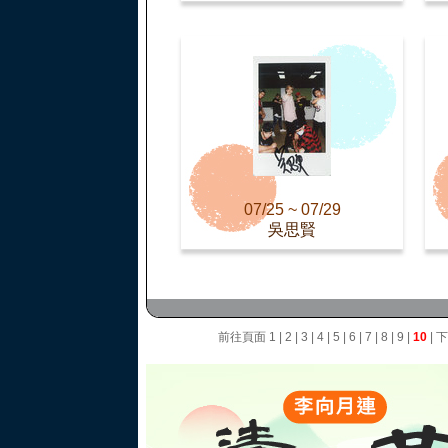
07/25 ~ 07/29
吳思賢
前往頁面
1
|
2
|
3
|
4
|
5
|
6
|
7
|
8
|
9
|
10
|
下