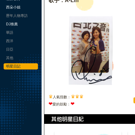
歌手：A-Lin
西朵小姐
歷年人物專訪
DJ推薦
華語
西洋
日亞
其他
明星日記
♛
♛
♛
♛
人氣指數：
❤
❤
愛的鼓勵：