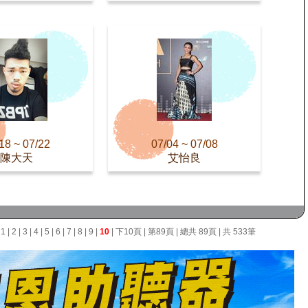
18 ~ 07/22
07/04 ~ 07/08
陳大天
艾怡良
面
1
|
2
|
3
|
4
|
5
|
6
|
7
|
8
|
9
|
10
|
下10頁
|
第89頁
| 總共 89頁 | 共 533筆