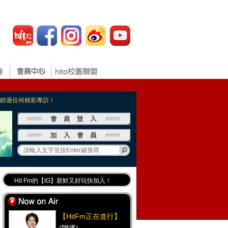
，不錯過任何精彩專訪！
Hit Fm的【IG】新鮮又好玩快加入！
Hit Fm【FB臉書粉絲團】等你加入！
最專業《DJ推薦》好音樂千萬別錯過！
【HitFm正在進行】
好康報報 最新優惠訊息都在這！