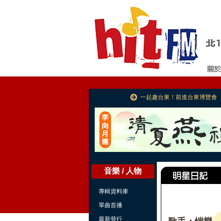
一起趣台東！前進台東博覽會
音樂 / 人物
專輯資料庫
單曲首播
最新發行