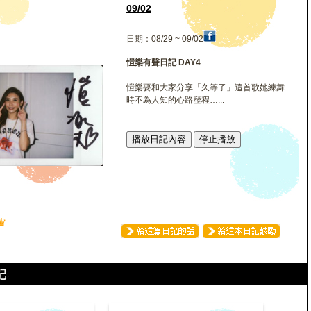
09/02
日期：08/29 ~ 09/02
愷樂有聲日記 DAY4
愷樂要和大家分享「久等了」這首歌她練舞
時不為人知的心路歷程…...
播放日記內容
停止播放
♛