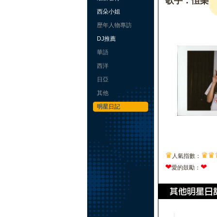
歌手：愷樂
西朵小姐
歷年人物專訪
DJ推薦
華語
西洋
日亞
其他
明星日記
♛
♛
♛
人氣指數：
❤
❤
愛的鼓勵：