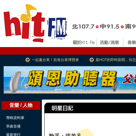
一起趣台東！前進台東博覽會
最HOT的即時新聞，你
音樂 / 人物
專輯資料庫
單曲首播
最新發行