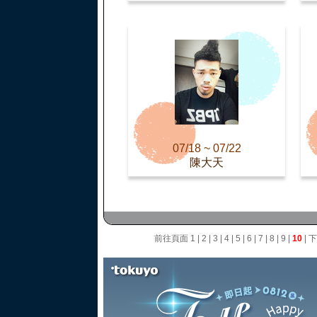
07/18 ~ 07/22
陳大天
前往頁面
1
|
2
|
3
|
4
|
5
|
6
|
7
|
8
|
9
|
10
|
下