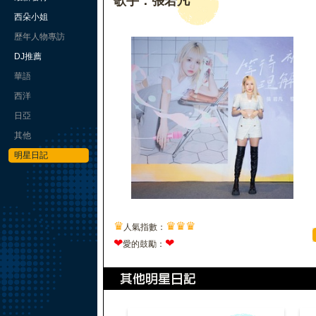
歌手：張若凡
西朵小姐
歷年人物專訪
DJ推薦
華語
西洋
日亞
其他
明星日記
♛
♛
♛
♛
人氣指數：
❤
❤
愛的鼓勵：