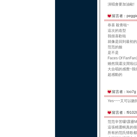
演唱會要加油歐!
留言者：peggi
恭喜 殺青啦~
這次的造型
我很喜歡啦
就像是回到最初的
范范的臉
是不是
Faces Of Fa
雖然我還沒買啦((
大合唱的感覺~我
超感動的
留言者：loo7g
Yes~~~又可以聽
留言者：f9102
范范辛苦囉!霹靂M
這張精選輯真的很
所有的范氏情歌都