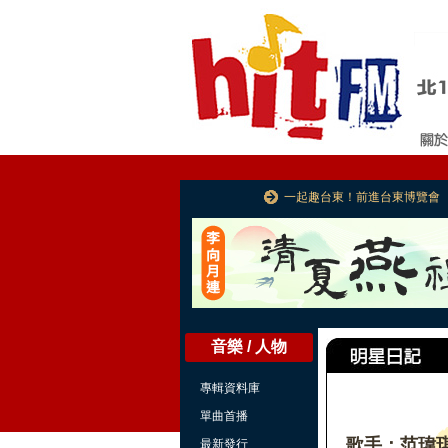
一起趣台東！前進台東博覽會
音樂 / 人物
專輯資料庫
單曲首播
歌手：范瑋
最新發行