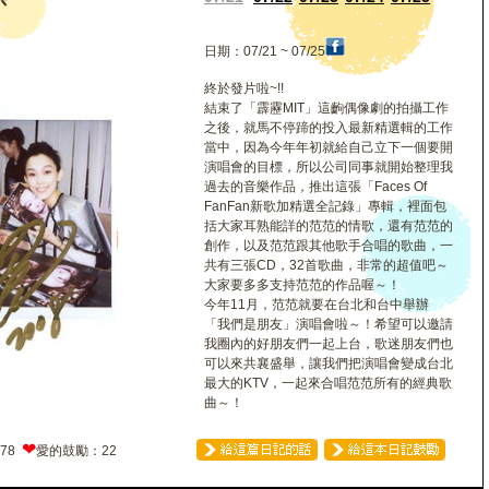
日期：07/21 ~ 07/25
終於發片啦~!!
結束了「霹靂MIT」這齣偶像劇的拍攝工作
之後，就馬不停蹄的投入最新精選輯的工作
當中，因為今年年初就給自己立下一個要開
演唱會的目標，所以公司同事就開始整理我
過去的音樂作品，推出這張「Faces Of
FanFan新歌加精選全記錄」專輯，裡面包
括大家耳熟能詳的范范的情歌，還有范范的
創作，以及范范跟其他歌手合唱的歌曲，一
共有三張CD，32首歌曲，非常的超值吧～
大家要多多支持范范的作品喔～！
今年11月，范范就要在台北和台中舉辦
「我們是朋友」演唱會啦～！希望可以邀請
我圈內的好朋友們一起上台，歌迷朋友們也
可以來共襄盛舉，讓我們把演唱會變成台北
最大的KTV，一起來合唱范范所有的經典歌
曲～！
❤
378
愛的鼓勵：22