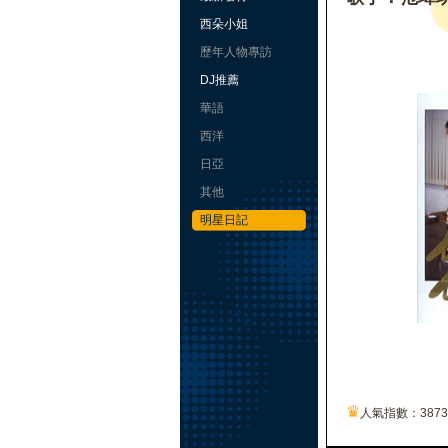
西朵小姐
歷年人物專訪
DJ推薦
華語
西洋
日亞
其他
明星日記
♛
人氣指數：387