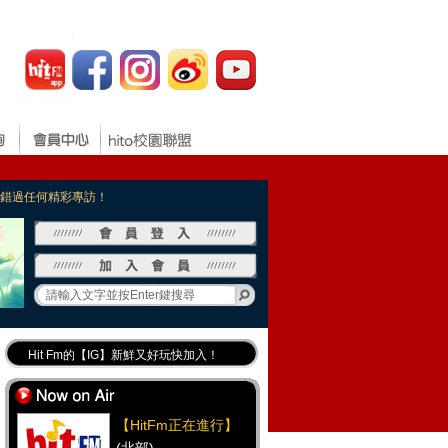
，不錯過任何精彩專訪！
Hit Fm的【IG】新鮮又好玩快加入！
Hit Fm【FB臉書粉絲團】等你加入！
最專業《DJ推薦》好音樂千萬別錯過！
【HitFm正在進行】
好康報報 最新優惠訊息都在這！