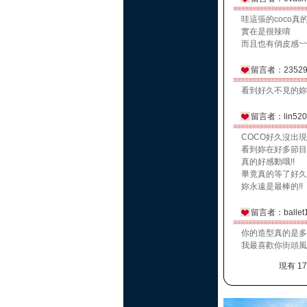
哇這張的coco
實在是很辣唷
而且也有俏皮感~~
留言者：23529
看到好久不見的妳
留言者：lin520
COCO好久沒出現了
看到妳在好多節目
真的好感動哦!!
畢竟真的等了好久
妳永遠是最棒的!!
留言者：ballet
你的造型真的是多
我最喜歡你街頭風
現有 1