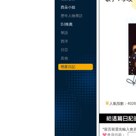
西朵小姐
歷年人物專訪
DJ推薦
華語
西洋
日亞
其他
明星日記
♛
人氣指數：402
*留言前需先輸入會
會員信箱
：