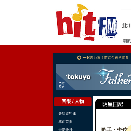
一起趣台東！前進台東博覽會
音樂 / 人物
專輯資料庫
單曲首播
歌手：李玟
最新發行