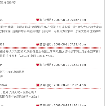
 好喜歡呢!!
00
留言時間：2009-08-23 09:15:41 am
日情開始~我就一直跟著妳囉~希望妳的mv在電視上可以多播一些~廣告大點~讓大家都
o李玟回來囉~超期待妳明年的演唱會~請到時一定要用力宣傳唷~永遠支持妳也愛妳唷
333
留言時間：2009-08-21 07:13:46 pm
很多變,尤其唱腔多元,另外服裝上也跟以前不同,總之這張是不同以往的全新專輯,i
much!!!推推推推推推『CoCo的東西 East to West』
04
留言時間：2009-08-21 01:52:34 pm
會帶不一樣的專輯風格
喔!
show
留言時間：2009-08-20 01:50:54 pm
，也延了好久呢～很開心呢！
期待你明年的演唱會唷～加油！
ow
留言時間：2009-08-19 11:36:41 am