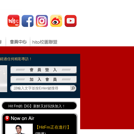
，不錯過任何精彩專訪！
Hit Fm的【IG】新鮮又好玩快加入！
Hit Fm【FB臉書粉絲團】等你加入！
最專業《DJ推薦》好音樂千萬別錯過！
【HitFm正在進行】
好康報報 最新優惠訊息都在這！