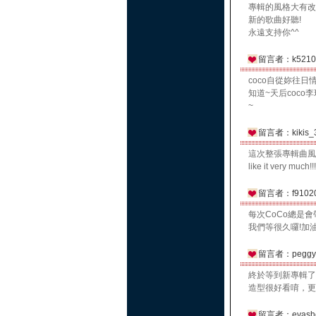
專輯的風格大有改變
新的歌曲好聽!
永遠支持你^^
留言者：k5210
coco自從妳往
知道~天后coc
~
留言者：kikis_
這次整張專輯曲風
like it very 
留言者：f9102
每次CoCo總是
我們等很久囉!加油
留言者：peggy
終於等到新專輯了
造型很好看唷，更
留言者：evash