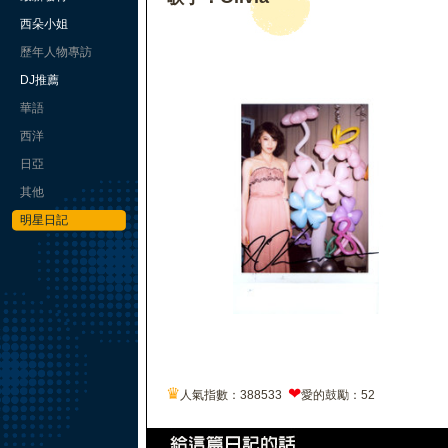
西朵小姐
歷年人物專訪
DJ推薦
華語
西洋
日亞
其他
明星日記
♛
❤
人氣指數：388533
愛的鼓勵：52