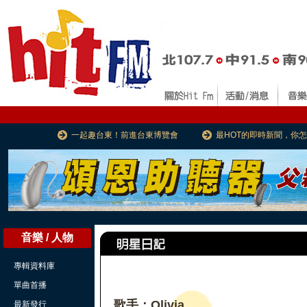
一起趣台東！前進台東博覽會
最HOT的即時新聞，你
音樂 / 人物
專輯資料庫
單曲首播
歌手：Olivia
最新發行