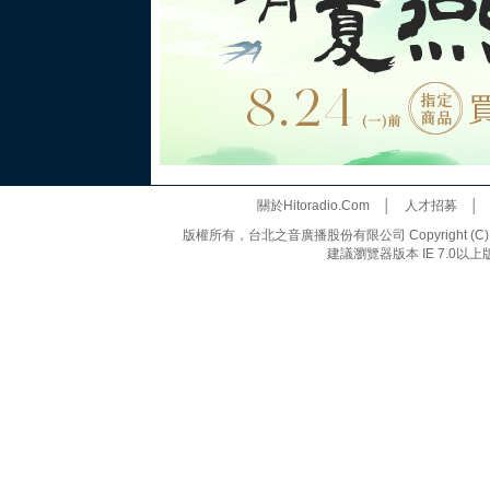
關於Hitoradio.Com
│
人才招募
版權所有，台北之音廣播股份有限公司 Copyright (C) 20
建議瀏覽器版本 IE 7.0以上