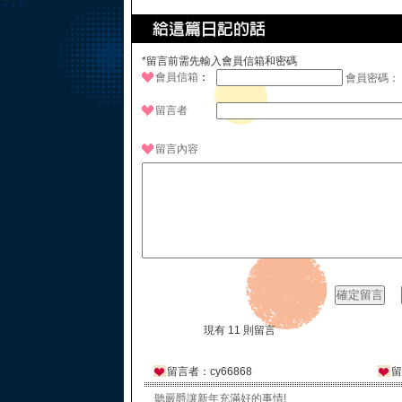
*留言前需先輸入會員信箱和密碼
會員信箱
：
會員密碼：
留言者
留言內容
現有 11 則留言
留言者：cy66868
留
聽嚴爵讓新年充滿好的事情!