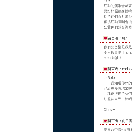
心疼 ˊ ˋ
紅勘的演唱會就要
要好好照顧身體唷
期待你們五月來台灣
預祝紅勘演唱會成
狂愛你們的台灣粉絲
留言者：綠°
你們的音樂是我最
令人振奮吶~haha.
soler加油！！
留言者：christy
to Soler:
我知道你們的工
已經在慢慢增加
我也很期待你們
好照顧自己 演唱
Christy
留言者：向日葵
要來台中喔~這裡