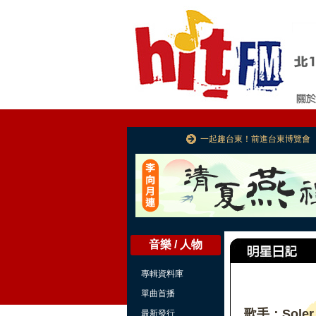
一起趣台東！前進台東博覽會
音樂 / 人物
專輯資料庫
單曲首播
歌手：Soler
最新發行