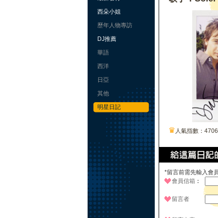
西朵小姐
歷年人物專訪
DJ推薦
華語
西洋
日亞
其他
明星日記
♛
人氣指數：470
*留言前需先輸入會
會員信箱
：
留言者