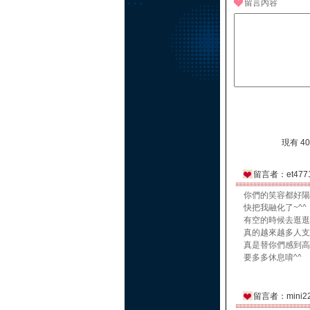
留言內容
現有 4
留言者：et477
你們的笑容都好陽
快把我融化了~^^
有空的時候去逛逛街
真的越來越多人支
真是替你們感到高興
要多多休息唷^^
留言者：mini2