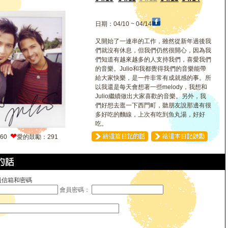
日期：04/10 ~ 04/14
又開始了一連串的工作，雖然從新年過後我
們就沒有休息，但我們仍然很開心，因為我
們知道有越來越多的人支持我們，喜愛我們
的音樂。Julio和我都覺得我們的音樂能帶
給大家快樂，是一件非常有成就感的事。所
以我還是每天會想著一些melody，我想和
Julio繼續做出大家喜歡的音樂。另外，我
們好想去逛一下西門町，聽朋友說那邊有很
多好吃的麵線，上次有吃到魚丸湯，好好
吃。
❤
660
愛的鼓勵：291
員信箱和密碼
會員密碼：