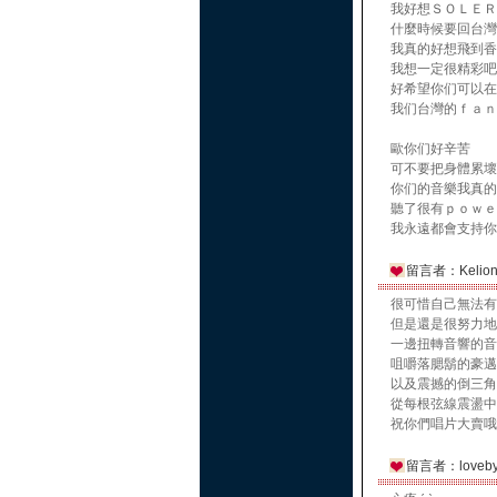
我好想ＳＯＬＥＲ
什麼時候要回台灣
我真的好想飛到香
我想一定很精彩吧
好希望你们可以在
我们台灣的ｆａｎ
歐你们好辛苦
可不要把身體累壞
你们的音樂我真的
聽了很有ｐｏｗｅ
我永遠都會支持你
留言者：Kelio
很可惜自己無法有
但是還是很努力地
一邊扭轉音響的音
咀嚼落腮鬍的豪邁
以及震撼的倒三角
從每根弦線震盪中
祝你們唱片大賣哦
留言者：lovebym