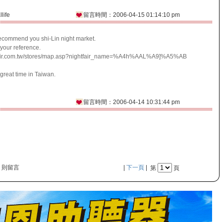
ife
留言時間：2006-04-15 01:14:10 pm
commend you shi-Lin night market.
 your reference.
tfair.com.tw/stores/map.asp?nightfair_name=%A4h%AAL%A9]%A5%AB
reat time in Taiwan.
留言時間：2006-04-14 10:31:44 pm
0 則留言
|
下一頁
|
第
頁