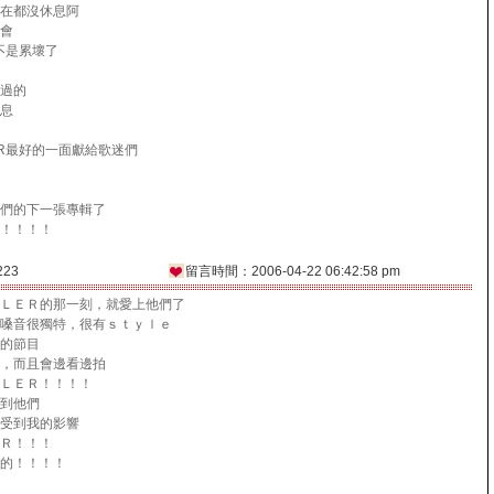
在都沒休息阿
會
不是累壞了
過的
息
ER最好的一面獻給歌迷們
們的下一張專輯了
！！！！
223
留言時間：2006-04-22 06:42:58 pm
ＬＥＲ的那一刻，就愛上他們了
嗓音很獨特，很有ｓｔｙｌｅ
的節目
，而且會邊看邊拍
ＬＥＲ！！！！
到他們
受到我的影響
Ｒ！！！
的！！！！