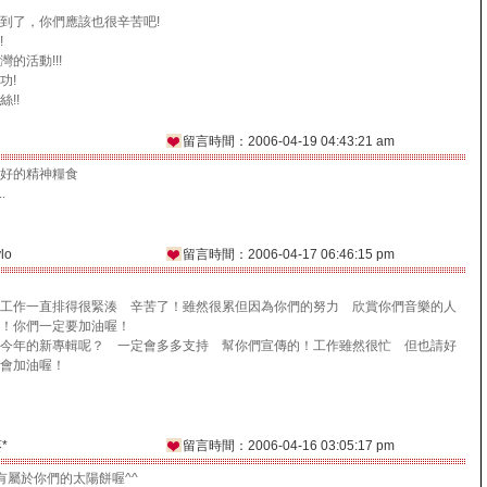
到了，你們應該也很辛苦吧!
!
的活動!!!
功!
!!
留言時間：2006-04-19 04:43:21 am
好的精神糧食
.
lo
留言時間：2006-04-17 06:46:15 pm
作一直排得很緊湊 辛苦了！雖然很累但因為你們的努力 欣賞你們音樂的人
喔！你們一定要加油喔！
今年的新專輯呢？ 一定會多多支持 幫你們宣傳的！工作雖然很忙 但也請好
會加油喔！
*
留言時間：2006-04-16 03:05:17 pm
有屬於你們的太陽餅喔^^