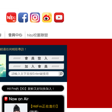
，不錯過任何精彩專訪！
Hit Fm的【IG】新鮮又好玩快加入！
Hit Fm【FB臉書粉絲團】等你加入！
最專業《DJ推薦》好音樂千萬別錯過！
【HitFm正在進行】
好康報報 最新優惠訊息都在這！