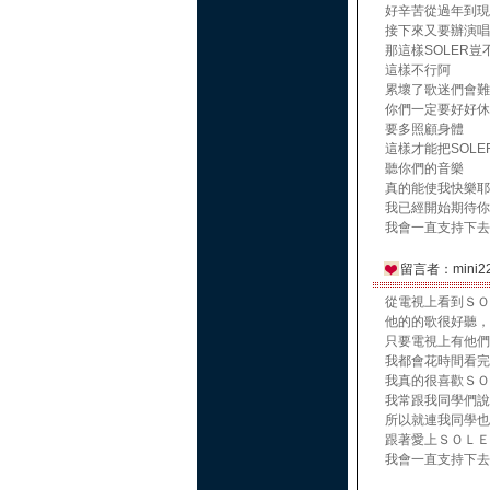
好辛苦從過年到現
接下來又要辦演唱
那這樣SOLER豈
這樣不行阿
累壞了歌迷們會難
你們一定要好好休
要多照顧身體
這樣才能把SOL
聽你們的音樂
真的能使我快樂耶
我已經開始期待你
我會一直支持下去
留言者：mini2
從電視上看到ＳＯ
他的的歌很好聽，
只要電視上有他們
我都會花時間看完
我真的很喜歡ＳＯ
我常跟我同學們說
所以就連我同學也
跟著愛上ＳＯＬＥ
我會一直支持下去