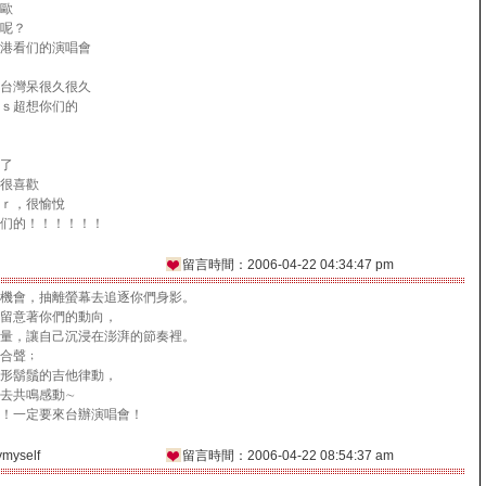
歐
呢？
港看们的演唱會
台灣呆很久很久
ｓ超想你们的
了
很喜歡
ｒ，很愉悅
们的！！！！！！
n
留言時間：2006-04-22 04:34:47 pm
機會，抽離螢幕去追逐你們身影。
留意著你們的動向，
量，讓自己沉浸在澎湃的節奏裡。
合聲﹔
形鬍鬚的吉他律動，
去共鳴感動∼
！一定要來台辦演唱會！
yself
留言時間：2006-04-22 08:54:37 am