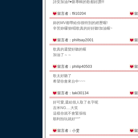
詩安加油!!♥新專輯的歌都好讚!!!
留言者：f910204
留
妳的MV都帶給你很特別的經歷喔!
辛苦妳囉!妳唱歌真的好好聽!加油喔~
留言者：philtsay2001
留
歌真的還蠻好聽的喔
加油了～～
留言者：philip40503
留
歌太好聽了
希望你會來台中~~~
留言者：taki30134
留
好可愛,還給假人取了名字呢
吉米NG.....大笑
這樣你就不會緊張啦
順利拍玩就好^^"
留言者：小雯
留