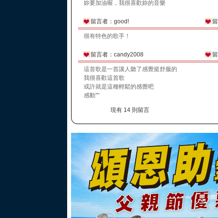
妳要加油喔，我很喜歡妳的音樂
留言者：good!
留
很有特色的歌手！
留言者：candy2008
留
這首歌是一首讓人聽了感覺挺舒服的
我很喜歡這首歌
或許就是這種輕鬆的感覺吧
感動""
現有 14 則留言