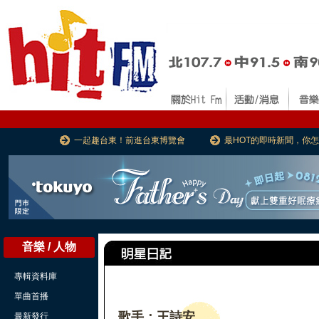
一起趣台東！前進台東博覽會
最HOT的即時新聞，你
音樂 / 人物
專輯資料庫
單曲首播
歌手：王詩安
最新發行