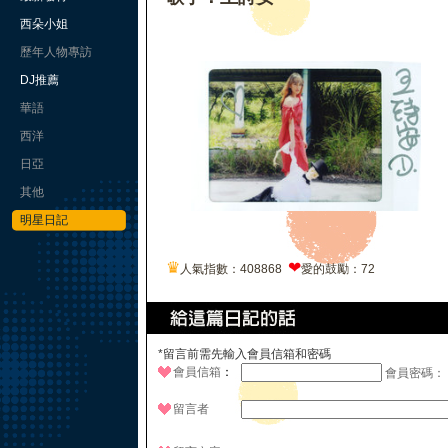
西朵小姐
歷年人物專訪
DJ推薦
華語
西洋
日亞
其他
明星日記
♛
❤
人氣指數：408868
愛的鼓勵：72
*留言前需先輸入會員信箱和密碼
會員信箱
：
會員密碼：
留言者