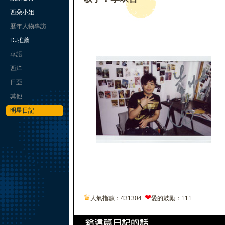
西朵小姐
歷年人物專訪
DJ推薦
華語
西洋
日亞
其他
明星日記
♛
❤
人氣指數：431304
愛的鼓勵：111