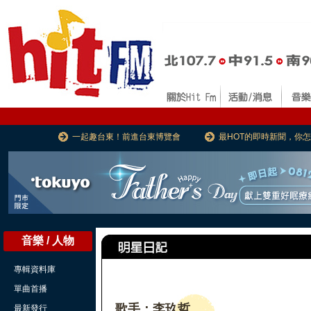
一起趣台東！前進台東博覽會
最HOT的即時新聞，你
音樂 / 人物
專輯資料庫
單曲首播
歌手：李玖哲
最新發行