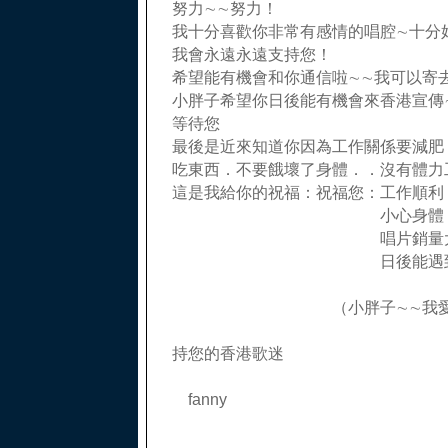
努力∼∼努力！
我十分喜歡你非常有感情的唱腔∼十分
我會永遠永遠支持您！
希望能有機會和你通信啦∼∼我可以寄
小胖子希望你日後能有機會來香港宣傳
等待您
最後是近來知道你因為工作關係要減肥
吃東西．不要餓壞了身體．．沒有體力工
這是我給你的祝福：祝福您：工作順利
小心身體
唱片銷量大買
日後能遇到心中
（小胖子∼∼我愛您
永
持您的香港歌迷
fanny