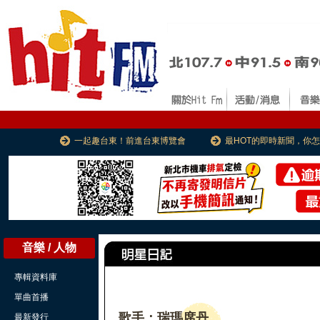
一起趣台東！前進台東博覽會
最HOT的即時新聞，你
音樂 / 人物
專輯資料庫
單曲首播
歌手：瑞瑪席丹
最新發行