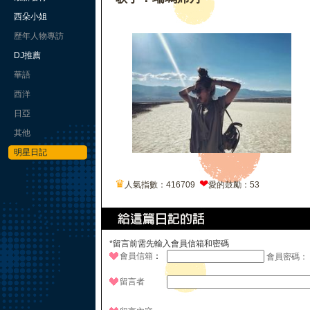
西朵小姐
歷年人物專訪
DJ推薦
華語
西洋
日亞
其他
明星日記
♛
❤
人氣指數：416709
愛的鼓勵：53
*留言前需先輸入會員信箱和密碼
會員信箱
：
會員密碼：
留言者