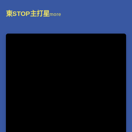
東STOP主打星
more