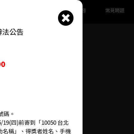
攻略
最新影音
歷年影音
常見問題
辦法公告
0
號碼。
(四)前寄到「10050 台北
票活動名稱」、得獎者姓名、手機