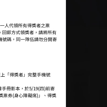
由一人代領所有得獎者之票
。回郵方式領獎者，請將所有
來囉
2022.5.13
機號碼，同一隊伍請勿分開寄
ley陳芳語和耐玩DJ Bryan
報上「得獎者」完整手機號
冊影本，於5/19(四)前寄
音樂獎票券(身心障礙席)」、得獎