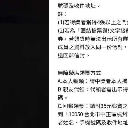
號碼及收件地址。
註：
(1)若得獎者獲得4張以上之
(2)若為「團結搶票讚!文
券，若領獎時無法出示所有
成員之資料放入同一份信封，
送回郵信封。
無障礙席領票方式
A.本人親領：請中獎者本人
B.親友代領：代領者需出示
碼。
C.回郵領票：請附35元郵資
到「10050 台北市中正區杭
者姓名、手機號碼及收件地