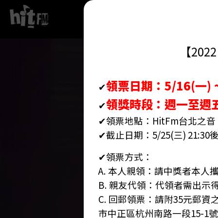
關於hito流行音
【20
領票日期：5/16(一) ~
✔
領獎時段：週一至週五 1
✔
✔領票地點：HitFm台北之音（
✔截止日期：5/25(三) 2
✔領票方式：
A. 本人親領：請中獎者本
B. 親友代領：代領者需出
C. 回郵領票：請附35元郵資
市中正區杭州南路一段15-1