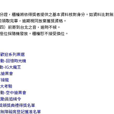
Gotcha！全城動員追緝令
2022.5.2
拍下你看到的hito流行音樂獎並上傳照片，就
分證，櫃檯將依得獎者提供之基本資料核對身分。如資料比對無
前進小巨蛋！
:30前領取完畢，逾期視同放棄獲獎資格。
（四）前寄到台北之音，逾時不候。
中獎名單
座位採隨機發放。櫃檯恕不接受換位。
最受歡迎系列票選
活動-回憶時光機
第六波
動-IG大魔王
聽力大考驗！DJ通關密語送你前
北搶票會
字接龍
2022.5.2~2022.5.8
力大考驗
活動-空中搶票會
每天鎖定HitFm節目中DJ宣佈的通關密語，立
全城動員追緝令
機會讓你帶走1、2樓區域的典禮門票！
音樂獎頒獎典禮得獎名單
禮】無障礙席登記獲准名單