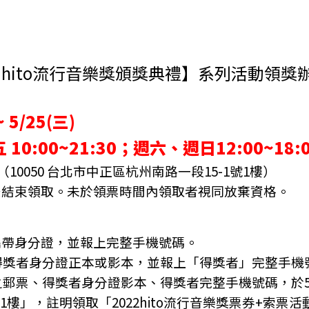
樂獎
最受歡迎系列票選
卡司＆消息
索票
22 hito流行音樂獎頒獎典禮】系列活動領獎
 5/25(三)
0:00~21:30；週六、週日12:00~18:0
10050 台北市中正區杭州南路一段15-1號1樓）
1:30後結束領取。未於領票時間內領取者視同放棄資格。
人攜帶身分證，並報上完整手機號碼。
示得獎者身分證正本或影本，並報上「得獎者」完整手機
之郵票、得獎者身分證影本、得獎者完整手機號碼，於5/19
號1樓」，註明領取「2022hito流行音樂獎票券+索