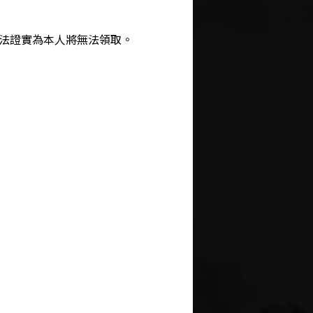
~2022.5.15
有機會在5月28號跟我們一起
法證實為本人將無法領取。
進頒獎典禮
馬前往官方APP回答，就有