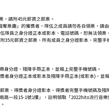
門票，請附45元郵資之郵票。
字接龍奪票趣」的獲獎者，隊伍之成員請勿各自領票，請
第八波
隊伍隊員之身分證正本或影本、電話號碼，恕無法領票
索票活動最後一波！空中搶票會
附35元郵資之郵票、所有成員之身分證影本、完整手
5/13(五) 晚上八點鎖定Hit Fm官方臉書，Kimbe
要來大灑票了，千萬不要錯過！
中獎名單
攜帶身分證、殘障手冊正本，並報上完整手機號碼。
得獎者身分證正本或影本及殘障手冊正本(或影本)，並
之郵票、得獎者身分證影本、得獎者完整手機號碼及殘障手
州南路一段15-1號1樓」，註明領取「2022hito流行
第七波
址。