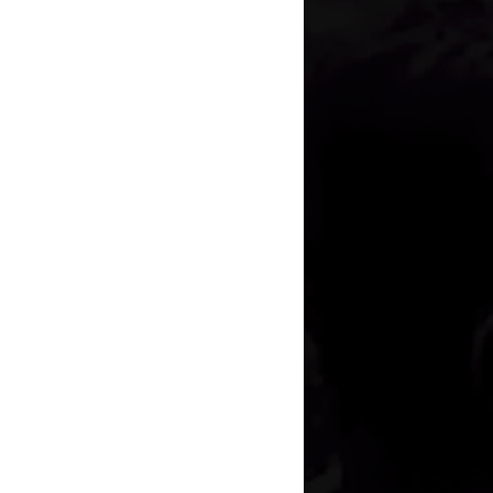
進典禮
PO文回答HITO大魔王出的
票會
2022.4.30