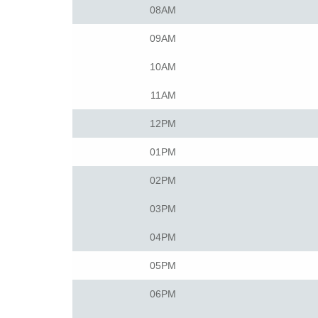
08AM
09AM
10AM
11AM
12PM
01PM
02PM
03PM
04PM
05PM
06PM