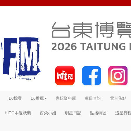
DJ檔案
DJ推薦
專輯資料庫
曲目查詢
電台焦點
HITO本週狀礦
西朵小姐
明星日記
點播特區
追星行程 