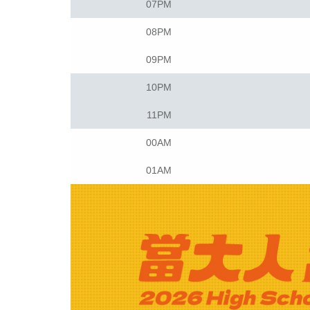
07PM
08PM
09PM
10PM
11PM
00AM
01AM