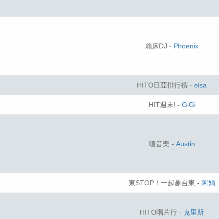
賴床DJ -
Phoenix
HITO日亞排行榜 -
elsa
HIT週末! -
GiGi
嗑音樂 -
Austin
東STOP！一起趣台東 -
阿娟
HITO唱片行 -
克里斯